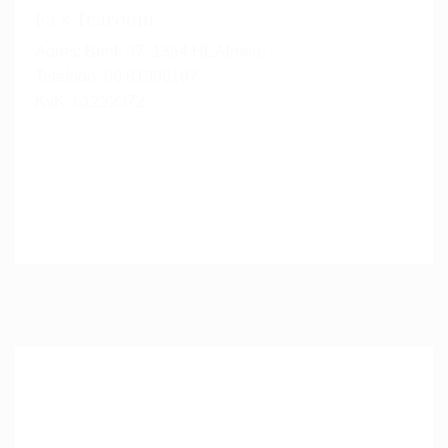
Fa’s Tearoom
Adres: Brink 37, 1354 HL Almere
Telefoon: 06 81999197
KvK: 61222372